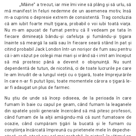
„Mâine” a trecut, iar mie îmi vine să plâng şi să urlu, să
mă manifest în feluri nedemne de un asemenea motiv, însă
m-a cuprins o depresie extrem de consistentă. Trag concluzia
că am iubit foarte mult ţigara, probabil o voi iubi toată viaţa.
Nu m-am apucat de fumat pentru că îl vedeam pe tata în
fiecare dimineaţă bându-şi cafeluţa şi fumându-şi ţigara
înainte să meargă la sală sau în fiecare seară stând în pat şi
citind probabil Jack London într-un norişor de fum sau pentru
că i-am văzut pe colegii mai mari şi vrând să-i imit am început
să mă prostesc până a devenit o obişnuinţă. Nu sunt
dependentă de tutun, de nicotină, ci de toate lucrurile pe care
le-am înrudit de-a lungul vieţii cu o ţigară, toate împrejurările
în care n-ar fi putut lipsi, toate momentele cărora o ţigară le-
ar fi adaugat un plus de farmec.
Nu ştiu de unde să încep odiseea, de la perioada în care
fumam în baie cu capul pe geam, când fumam la leaganele
din spatele şcolii generale încercând să mă pitesc profesori,
când fumam de la alţii amăgindu-mă că sunt fumatoare de
ocazie, când cumpăram ţigări la bucată şi le fumam cu
conştiinţa încărcată împreună cu prietenele mele în depeche-