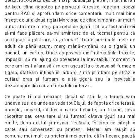
otecă, rock-otecă sau cel mai probabil „la pietre”, în ultimul an
de liceu când noaptea pe pervazul ferestrei repetam poezii
pentru BAC şi aprofundam orice comentariu mult mai bine
însoţit de una-două ţigări More sau de când nimeni n-ar mai fi
putut sta între mine şi pachetul de ţigări. Toţi au fost anii mei
şi-mi face plăcere să-mi amintesc de ei, tocmai pentru că
sunt puşi la păstrare, la „afumat”. Toate amintirile mele de
adult de până acum, merg mână-n-mână cu o ţigară, un
pachet, un cartuş. Orice aş povesti din întâmplările trecute,
imposibil să nu ajung cu povestea la inevitabilul moment în
care am iesit afara să / m-am aşezat la o tesasa să fumez o
ţigară, stăteam întinsă în iarbă şi / mă plimbam pe străzile
cutărui oraş şi fumam o altă ţigară sau la inevitabila
dezamagire din cauza fumatului interzis.
Ce poate fi mai relaxant, decât să stai la o terasă vara
undeva sus, de unde se vede tot Clujul, de fapt la orice terasă,
oriunde, oricând, să bei o cafea fiebinte, un frappe, ceva
răcoritor sau ceva tare şi să fumezi câteva ţigări sau mai
multe, dupa gustul şi nevoia fiecăruia, în timp ce citeşti o
carte sau conversezi cu prietenii. Mereu am reuşit să
comunic mai mult cu prietenii mei pentru că în fiecare pauză