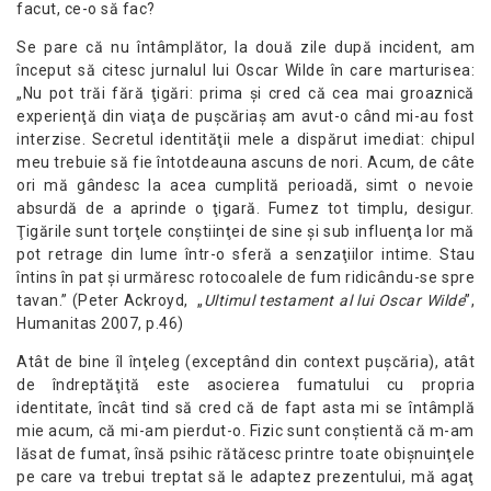
facut, ce-o să fac?
Se pare că nu întâmplător, la două zile după incident, am
început să citesc jurnalul lui Oscar Wilde în care marturisea:
„Nu pot trăi fără ţigări: prima şi cred că cea mai groaznică
experienţă din viaţa de puşcăriaş am avut-o când mi-au fost
interzise. Secretul identităţii mele a dispărut imediat: chipul
meu trebuie să fie întotdeauna ascuns de nori. Acum, de câte
ori mă gândesc la acea cumplită perioadă, simt o nevoie
absurdă de a aprinde o ţigară. Fumez tot timplu, desigur.
Ţigările sunt torţele conştiinţei de sine şi sub influenţa lor mă
pot retrage din lume într-o sferă a senzaţiilor intime. Stau
întins în pat şi urmăresc rotocoalele de fum ridicându-se spre
tavan.” (Peter Ackroyd, „
Ultimul testament al lui Oscar Wilde
”,
Humanitas 2007, p.46)
Atât de bine îl înţeleg (exceptând din context puşcăria), atât
de îndreptăţită este asocierea fumatului cu propria
identitate, încât tind să cred că de fapt asta mi se întâmplă
mie acum, că mi-am pierdut-o. Fizic sunt conştientă că m-am
lăsat de fumat, însă psihic rătăcesc printre toate obişnuinţele
pe care va trebui treptat să le adaptez prezentului, mă agaţ