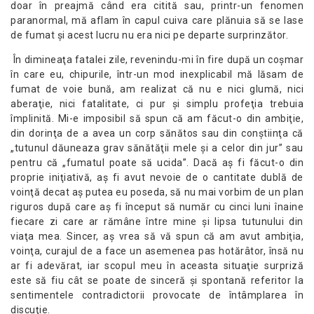
doar în preajmă când era citită sau, printr-un fenomen
paranormal, mă aflam în capul cuiva care plănuia să se lase
de fumat şi acest lucru nu era nici pe departe surprinzător.
În dimineaţa fatalei zile, revenindu-mi în fire după un coşmar
în care eu, chipurile, într-un mod inexplicabil mă lăsam de
fumat de voie bună, am realizat că nu e nici glumă, nici
aberaţie, nici fatalitate, ci pur şi simplu profeţia trebuia
împlinită. Mi-e imposibil să spun că am făcut-o din ambiţie,
din dorinţa de a avea un corp sănătos sau din conştiinţa că
„tutunul dăuneaza grav sănătăţii mele şi a celor din jur” sau
pentru că „fumatul poate să ucida”. Dacă aş fi făcut-o din
proprie iniţiativă, aş fi avut nevoie de o cantitate dublă de
voinţă decat aş putea eu poseda, să nu mai vorbim de un plan
riguros după care aş fi început să număr cu cinci luni înaine
fiecare zi care ar rămâne între mine şi lipsa tutunului din
viaţa mea. Sincer, aş vrea să vă spun că am avut ambiţia,
voinţa, curajul de a face un asemenea pas hotărâtor, însă nu
ar fi adevărat, iar scopul meu în aceasta situaţie surpriză
este să fiu cât se poate de sinceră şi spontană referitor la
sentimentele contradictorii provocate de întâmplarea în
discuţie.