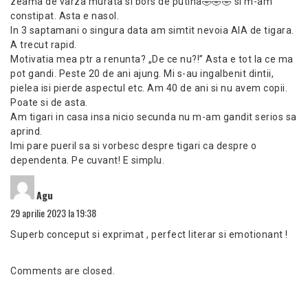
zeama de varza murata si bors de putina🤣🤣🤣 si m-am
constipat. Asta e nasol.
In 3 saptamani o singura data am simtit nevoia AIA de tigara.
A trecut rapid.
Motivatia mea ptr a renunta? „De ce nu?!” Asta e tot la ce ma
pot gandi. Peste 20 de ani ajung. Mi s-au ingalbenit dintii,
pielea isi pierde aspectul etc. Am 40 de ani si nu avem copii.
Poate si de asta.
Am tigari in casa insa nicio secunda nu m-am gandit serios sa
aprind.
Imi pare pueril sa si vorbesc despre tigari ca despre o
dependenta. Pe cuvant! E simplu.
spune:
Agu
29 aprilie 2023 la 19:38
Superb conceput si exprimat , perfect literar si emotionant !
Comments are closed.