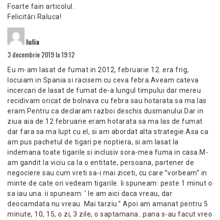
Foarte fain articolul.
Felicitări Raluca!
spune:
Iulia
3 decembrie 2019 la 19:12
Eu m-am lasat de fumat in 2012, februarie 12..era frig,
locuiam in Spania si racisem cu ceva febra.Aveam cateva
incercari de lasat de fumat de-a lungul timpului dar mereu
recidivam oricat de bolnava cu febra sau hotarata sa ma las
eram.Pentru ca declaram razboi deschis dusmanului.Dar in
ziua aia de 12 februarie eram hotarata sa ma las de fumat
dar fara sa ma lupt cu el, si am abordat alta strategie.Asa ca
am pus pachetul de tigari pe noptiera, si am lasat la
indemana toate tigarile si inclusiv sora-mea fuma in casa.M-
am gandit la viciu ca la o entitate, persoana, partener de
negociere sau cum vreti sa-i mai ziceti, cu care ”vorbeam” in
minte de cate ori vedeam tigarile. Ii spuneam: peste 1 minut o
sa iau una. ii spuneam: ‘ le am aici daca vreau, dar
deocamdata nu vreau. Mai tarziu.” Apoi am amanat pentru 5
minute, 10, 15, o zi, 3 zile, o saptamana…pana s-au facut vreo