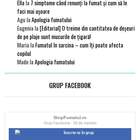
Ella
la
7 simptome când renunți la fumat și cum să le
faci mai ușoare
Agu
la
Apologia fumatului
Eugenia
la
[Editorial] O treime din cantitatea de deșeuri
de pe plaje sunt mucurile de țigară!
Maria
la
Fumatul în sarcina – cum îți poate afecta
copilul
Mado
la
Apologia fumatului
GRUP FACEBOOK
StopFumatul.ro
Grup Facebook · 39 de membri
Înscrie-te în grup