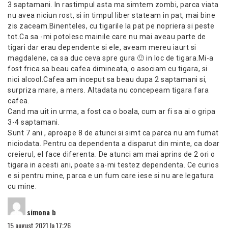
3 saptamani. In rastimpul asta ma simtem zombi, parca viata
nu avea niciun rost, si in timpul liber stateam in pat, mai bine
zis zaceam.Binenteles, cu tigarile la pat pe nopriera si peste
tot.Ca sa -mi potolesc mainile care nu mai aveau parte de
tigari dar erau dependente si ele, aveam mereu iaurt si
magdalene, ca sa duc ceva spre gura 🙂 in loc de tigara.Mi-a
fost frica sa beau cafea dimineata, o asociam cu tigara, si
nici alcool.Cafea am inceput sa beau dupa 2 saptamani si,
surpriza mare, a mers. Altadata nu concepeam tigara fara
cafea.
Cand ma uit in urma, a fost ca o boala, cum ar fi sa ai o gripa
3-4 saptamani.
Sunt 7 ani , aproape 8 de atunci si simt ca parca nu am fumat
niciodata. Pentru ca dependenta a disparut din minte, ca doar
creierul, el face diferenta. De atunci am mai aprins de 2 ori o
tigara in acesti ani, poate sa-mi testez dependenta. Ce curios
e si pentru mine, parca e un fum care iese si nu are legatura
cu mine.
spune:
simona b
15 august 2021 la 17:26