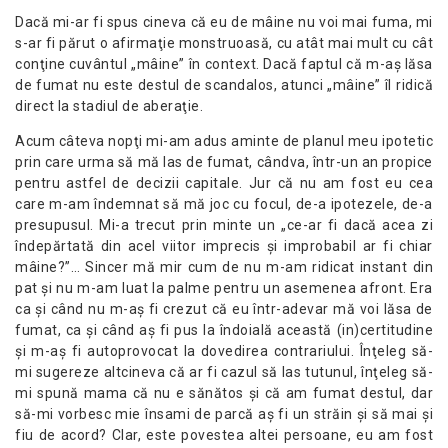
Dacă mi-ar fi spus cineva că eu de mâine nu voi mai fuma, mi
s-ar fi părut o afirmaţie monstruoasă, cu atât mai mult cu cât
conţine cuvântul „mâine” în context. Dacă faptul că m-aş lăsa
de fumat nu este destul de scandalos, atunci „mâine” îl ridică
direct la stadiul de aberaţie.
Acum câteva nopţi mi-am adus aminte de planul meu ipotetic
prin care urma să mă las de fumat, cândva, într-un an propice
pentru astfel de decizii capitale. Jur că nu am fost eu cea
care m-am îndemnat să mă joc cu focul, de-a ipotezele, de-a
presupusul. Mi-a trecut prin minte un „ce-ar fi dacă acea zi
îndepărtată din acel viitor imprecis şi improbabil ar fi chiar
mâine?”… Sincer mă mir cum de nu m-am ridicat instant din
pat şi nu m-am luat la palme pentru un asemenea afront. Era
ca şi când nu m-aş fi crezut că eu într-adevar mă voi lăsa de
fumat, ca şi când aş fi pus la îndoială această (in)certitudine
şi m-aş fi autoprovocat la dovedirea contrariului. Înţeleg să-
mi sugereze altcineva că ar fi cazul să las tutunul, înţeleg să-
mi spună mama că nu e sănătos şi că am fumat destul, dar
să-mi vorbesc mie însami de parcă aş fi un străin şi să mai şi
fiu de acord? Clar, este povestea altei persoane, eu am fost