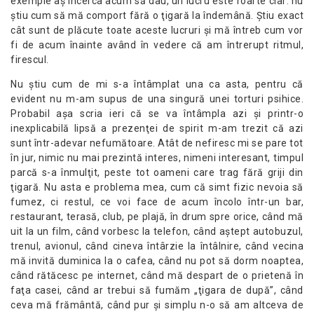
exemple aş încerca acum să dau, un lucru este foarte clar: nu
ştiu cum să mă comport fără o ţigară la îndemână. Ştiu exact
cât sunt de plăcute toate aceste lucruri şi mă întreb cum vor
fi de acum înainte având în vedere că am întrerupt ritmul,
firescul.
Nu ştiu cum de mi s-a întâmplat una ca asta, pentru că
evident nu m-am supus de una singură unei torturi psihice.
Probabil aşa scria ieri că se va întâmpla azi şi printr-o
inexplicabilă lipsă a prezenţei de spirit m-am trezit că azi
sunt într-adevar nefumătoare. Atât de nefiresc mi se pare tot
în jur, nimic nu mai prezintă interes, nimeni interesant, timpul
parcă s-a înmulţit, peste tot oameni care trag fără griji din
ţigară. Nu asta e problema mea, cum că simt fizic nevoia să
fumez, ci restul, ce voi face de acum încolo într-un bar,
restaurant, terasă, club, pe plajă, în drum spre orice, când mă
uit la un film, când vorbesc la telefon, când aştept autobuzul,
trenul, avionul, când cineva întârzie la întâlnire, când vecina
mă invită duminica la o cafea, când nu pot să dorm noaptea,
când rătăcesc pe internet, când mă despart de o prietenă în
faţa casei, când ar trebui să fumăm „ţigara de după”, când
ceva mă frământă, când pur şi simplu n-o să am altceva de