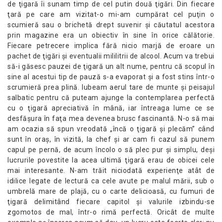
de ţigară îi sunam timp de cel putin două ţigări. Din fiecare
ţară pe care am vizitat-o mi-am cumpărat cel puţin o
scumieră sau o brichetă drept suvenir şi căutatul acestora
prin magazine era un obiectiv în sine în orice călătorie.
Fiecare petrecere implica fără nicio marjă de eroare un
pachet de ţigări şi eventualii mililitrii de alcool. Acum va trebui
să-i găsesc pauzei de ţigară un alt nume, pentru că scopul în
sine al acestui tip de pauză s-a evaporat şi a fost stins într-o
scrumieră prea plină. Iubeam aerul tare de munte şi peisajul
salbatic pentru că puteam ajunge la contemplarea perfectă
cu o ţigară apreciativă în mână, iar întreaga lume ce se
desfăşura în faţa mea devenea brusc fascinantă. N-o să mai
am ocazia să spun vreodată „încă o ţigară şi plecăm” când
sunt în oraş, în vizită, la chef şi ar cam fi cazul să punem
capul pe pernă, de acum încolo o să plec pur şi simplu, deşi
lucrurile povestite la acea ultimă ţigară erau de obicei cele
mai interesante. N-am trăit niciodată experienţe atât de
idilice legate de lectură ca cele avute pe malul mării, sub o
umbrelă mare de plajă, cu o carte delicioasă, cu fumuri de
ţigară delimitând fiecare capitol şi valurile izbindu-se
zgomotos de mal, într-o rimă perfectă. Oricât de multe