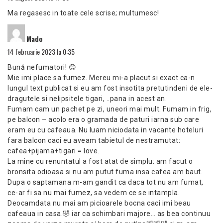
Ma regasesc in toate cele scrise; multumesc!
spune:
Mado
14 februarie 2023 la 0:35
Bună nefumatori! 😊
Mie imi place sa fumez. Mereu mi-a placut si exact ca-n
lungul text publicat si eu am fost insotita pretutindeni de ele-
dragutele si nelipsitele tigari, ..pana in acest an.
Fumam cam un pachet pe zi, uneori mai mult. Fumam in frig,
pe balcon – acolo era o gramada de paturi iarna sub care
eram eu cu cafeaua. Nu luam niciodata in vacante hoteluri
fara balcon caci eu aveam tabietul de nestramutat:
cafea+pijama+tigari = love.
La mine cu renuntatul a fost atat de simplu: am facut o
bronsita odioasa si nu am putut fuma insa cafea am baut.
Dupa o saptamana m-am gandit ca daca tot nu am fumat,
ce-ar fi sa nu mai fumez, sa vedem ce se intampla.
Deocamdata nu mai am picioarele bocna caci imi beau
cafeaua in casa.🤣 iar ca schimbari majore… as bea continuu