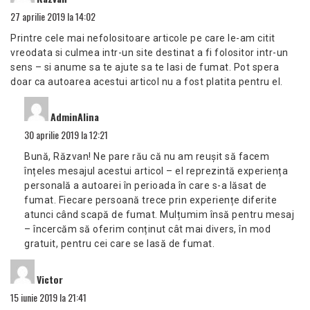
27 aprilie 2019 la 14:02
Printre cele mai nefolositoare articole pe care le-am citit
vreodata si culmea intr-un site destinat a fi folositor intr-un
sens – si anume sa te ajute sa te lasi de fumat. Pot spera
doar ca autoarea acestui articol nu a fost platita pentru el.
spune:
AdminAlina
30 aprilie 2019 la 12:21
Bună, Răzvan! Ne pare rău că nu am reușit să facem
înțeles mesajul acestui articol – el reprezintă experiența
personală a autoarei în perioada în care s-a lăsat de
fumat. Fiecare persoană trece prin experiențe diferite
atunci când scapă de fumat. Mulțumim însă pentru mesaj
– încercăm să oferim conținut cât mai divers, în mod
gratuit, pentru cei care se lasă de fumat.
spune:
Victor
15 iunie 2019 la 21:41