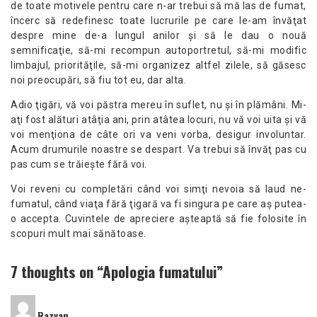
de toate motivele pentru care n-ar trebui să mă las de fumat,
încerc să redefinesc toate lucrurile pe care le-am învăţat
despre mine de-a lungul anilor şi să le dau o nouă
semnificaţie, să-mi recompun autoportretul, să-mi modific
limbajul, priorităţile, să-mi organizez altfel zilele, să găsesc
noi preocupări, să fiu tot eu, dar alta.
Adio ţigări, vă voi păstra mereu în suflet, nu şi în plămâni. Mi-
aţi fost alături atâţia ani, prin atâtea locuri, nu vă voi uita şi vă
voi menţiona de câte ori va veni vorba, desigur involuntar.
Acum drumurile noastre se despart. Va trebui să învăţ pas cu
pas cum se trăieşte fără voi.
Voi reveni cu completări când voi simţi nevoia să laud ne-
fumatul, când viaţa fără ţigară va fi singura pe care aş putea-
o accepta. Cuvintele de apreciere aşteaptă să fie folosite în
scopuri mult mai sănătoase.
7 thoughts on “
Apologia fumatului
”
spune:
Razvan