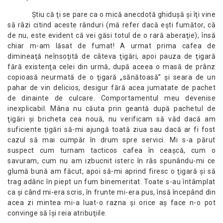
Ştiu că ţi se pare ca o mică anecdotă ghiduşă şi îţi vine
să râzi citind aceste rânduri (mă refer dacă eşti fumător, că
de nu, este evident că vei găsi totul de o rară aberaţie), însă
chiar m-am lăsat de fumat! A urmat prima cafea de
dimineaţă neînsoţită de câteva ţigări, apoi pauza de ţigară
fără existenţa celei din urmă, după aceea o masă de prânz
copioasă neurmată de o ţigară „sănătoasă” şi seara de un
pahar de vin delicios, desigur fără acea jumatate de pachet
de dinainte de culcare. Comportamentul meu devenise
inexplicabil. Mâna nu căuta prin geantă după pachetul de
ţigări şi bricheta cea nouă, nu verificam să văd dacă am
suficiente ţigări să-mi ajungă toată ziua sau dacă ar fi fost
cazul să mai cumpăr în drum spre servici. Mi s-a părut
suspect cum turnam tacticos cafea în ceaşcă, cum o
savuram, cum nu am izbucnit isterc în râs spunându-mi ce
glumă bună am făcut, apoi să-mi aprind firesc o ţigară şi să
trag adânc în piept un fum binemeritat. Toate s-au întâmplat
ca şi când mi-era scris, în frunte mi-era pus, însă începând din
acea zi mintea mi-a luat-o razna şi orice aş face n-o pot
convinge să îşi reia atribuţiile.